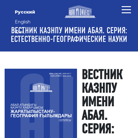
Перейти к основному контенту
Перейти к главному меню навигации
Перейти к нижнему колонтитулу сайта
Русский
English
ВЕСТНИК КАЗНПУ ИМЕНИ АБАЯ. СЕРИЯ:
Қазақ
ЕСТЕСТВЕННО-ГЕОГРАФИЧЕСКИЕ НАУКИ
ВЕСТНИК
КАЗНПУ
ИМЕНИ
АБАЯ.
СЕРИЯ: