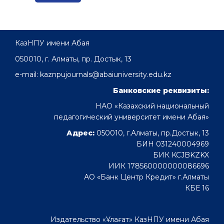
КазНПУ имени Абая
050010, г. Алматы, пр. Достык, 13
e-mail: kaznpujournals@abaiuniversity.edu.kz
Банковские реквизиты:
НАО «Казахский национальный
педагогический университет имени Абая»
Адрес:
050010, г.Алматы, пр.Достык, 13
БИН 031240004969
БИК KCJBKZKX
ИИК 178560000000086696
АО «Банк Центр Кредит» г.Алматы
КБЕ 16
Издательство «Ұлағат» КазНПУ имени Абая