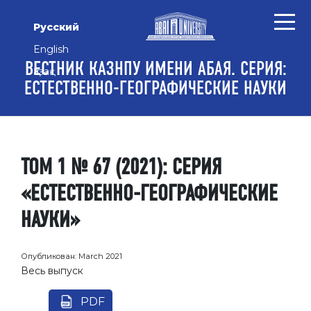
Перейти к основному контенту
Перейти к главному меню навигации
Перейти к нижнему колонтитулу сайта
Русский
English
ВЕСТНИК КАЗНПУ ИМЕНИ АБАЯ. СЕРИЯ:
Қазақ
ЕСТЕСТВЕННО-ГЕОГРАФИЧЕСКИЕ НАУКИ
ТОМ 1 № 67 (2021): СЕРИЯ
«ЕСТЕСТВЕННО-ГЕОГРАФИЧЕСКИЕ
НАУКИ»
Опубликован:
March 2021
Весь выпуск
PDF