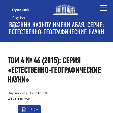
Перейти к основному контенту
Перейти к главному меню навигации
Перейти к нижнему колонтитулу сайта
Русский
English
ВЕСТНИК КАЗНПУ ИМЕНИ АБАЯ. СЕРИЯ:
Қазақ
ЕСТЕСТВЕННО-ГЕОГРАФИЧЕСКИЕ НАУКИ
ТОМ 4 № 46 (2015): СЕРИЯ
«ЕСТЕСТВЕННО-ГЕОГРАФИЧЕСКИЕ
НАУКИ»
Опубликован:
December 2015
Весь выпуск
PDF