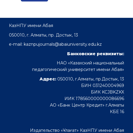
КазНПУ имени Абая
050010, г. Алматы, пр. Достык, 13
e-mail: kaznpujournals@abaiuniversity.edu.kz
Банковские реквизиты:
НАО «Казахский национальный
педагогический университет имени Абая»
Адрес:
050010, г.Алматы, пр.Достык, 13
БИН 031240004969
БИК KCJBKZKX
ИИК 178560000000086696
АО «Банк Центр Кредит» г.Алматы
КБЕ 16
Издательство «Ұлағат» КазНПУ имени Абая