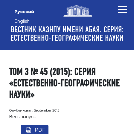
Перейти к основному контенту
Перейти к главному меню навигации
Перейти к нижнему колонтитулу сайта
Русский
English
ВЕСТНИК КАЗНПУ ИМЕНИ АБАЯ. СЕРИЯ:
Қазақ
ЕСТЕСТВЕННО-ГЕОГРАФИЧЕСКИЕ НАУКИ
ТОМ 3 № 45 (2015): СЕРИЯ
«ЕСТЕСТВЕННО-ГЕОГРАФИЧЕСКИЕ
НАУКИ»
Опубликован:
September 2015
Весь выпуск
PDF