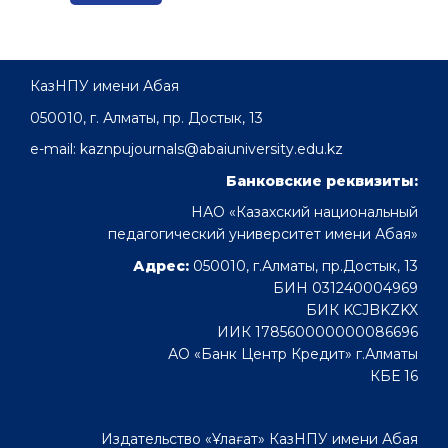
КазНПУ имени Абая
050010, г. Алматы, пр. Достык, 13
e-mail: kaznpujournals@abaiuniversity.edu.kz
Банковские реквизиты:
НАО «Казахский национальный
педагогический университет имени Абая»
Адрес:
050010, г.Алматы, пр.Достык, 13
БИН 031240004969
БИК KCJBKZKX
ИИК 178560000000086696
АО «Банк Центр Кредит» г.Алматы
КБЕ 16
Издательство «Ұлағат» КазНПУ имени Абая