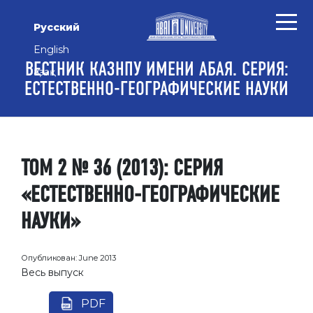
Перейти к основному контенту
Перейти к главному меню навигации
Перейти к нижнему колонтитулу сайта
Русский
English
ВЕСТНИК КАЗНПУ ИМЕНИ АБАЯ. СЕРИЯ:
Қазақ
ЕСТЕСТВЕННО-ГЕОГРАФИЧЕСКИЕ НАУКИ
ТОМ 2 № 36 (2013): СЕРИЯ
«ЕСТЕСТВЕННО-ГЕОГРАФИЧЕСКИЕ
НАУКИ»
Опубликован:
June 2013
Весь выпуск
PDF