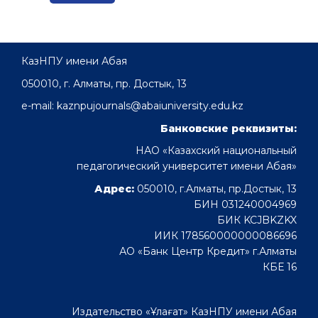
КазНПУ имени Абая
050010, г. Алматы, пр. Достык, 13
e-mail: kaznpujournals@abaiuniversity.edu.kz
Банковские реквизиты:
НАО «Казахский национальный
педагогический университет имени Абая»
Адрес:
050010, г.Алматы, пр.Достык, 13
БИН 031240004969
БИК KCJBKZKX
ИИК 178560000000086696
АО «Банк Центр Кредит» г.Алматы
КБЕ 16
Издательство «Ұлағат» КазНПУ имени Абая