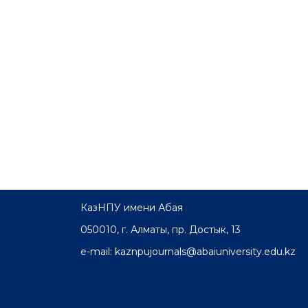
КазНПУ имени Абая
050010, г. Алматы, пр. Достык, 13
e-mail: kaznpujournals@abaiuniversity.edu.kz