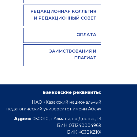
РЕДАКЦИОННАЯ КОЛЛЕГИЯ
И РЕДАКЦИОННЫЙ СОВЕТ
ОПЛАТА
ЗАИМСТВОВАНИЯ И
ПЛАГИАТ
Банковские реквизиты:
НАО «Казахский национальный
педагогический университет имени Абая»
Адрес:
050010, г.Алматы, пр.Достык, 13
БИН 031240004969
БИК KCJBKZKX