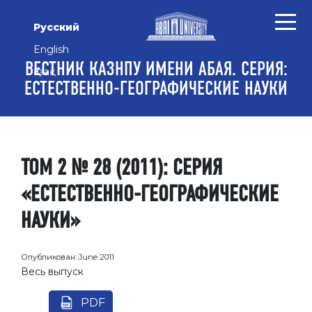
Перейти к основному контенту
Перейти к главному меню навигации
Перейти к нижнему колонтитулу сайта
Русский
English
ВЕСТНИК КАЗНПУ ИМЕНИ АБАЯ. СЕРИЯ:
Қазақ
ЕСТЕСТВЕННО-ГЕОГРАФИЧЕСКИЕ НАУКИ
ТОМ 2 № 28 (2011): СЕРИЯ
«ЕСТЕСТВЕННО-ГЕОГРАФИЧЕСКИЕ
НАУКИ»
Опубликован:
June 2011
Весь выпуск
PDF