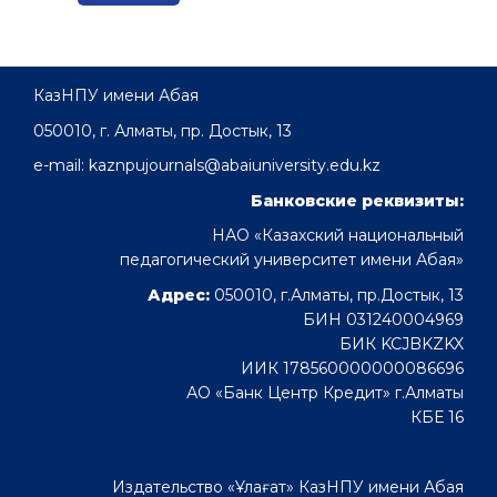
КазНПУ имени Абая
050010, г. Алматы, пр. Достык, 13
e-mail: kaznpujournals@abaiuniversity.edu.kz
Банковские реквизиты:
НАО «Казахский национальный
педагогический университет имени Абая»
Адрес:
050010, г.Алматы, пр.Достык, 13
БИН 031240004969
БИК KCJBKZKX
ИИК 178560000000086696
АО «Банк Центр Кредит» г.Алматы
КБЕ 16
Издательство «Ұлағат» КазНПУ имени Абая