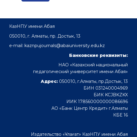
КазНПУ имени Абая
050010, г. Алматы, пр. Достык, 13
e-mail: kaznpujournals@abaiuniversity.edu.kz
Банковские реквизиты:
НАО «Казахский национальный
педагогический университет имени Абая»
Адрес:
050010, г.Алматы, пр.Достык, 13
БИН 031240004969
БИК KCJBKZKX
ИИК 178560000000086696
АО «Банк Центр Кредит» г.Алматы
КБЕ 16
Издательство «Ұлағат» КазНПУ имени Абая