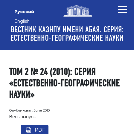
Перейти к основному контенту
Перейти к главному меню навигации
Перейти к нижнему колонтитулу сайта
Русский
English
ВЕСТНИК КАЗНПУ ИМЕНИ АБАЯ. СЕРИЯ:
Қазақ
ЕСТЕСТВЕННО-ГЕОГРАФИЧЕСКИЕ НАУКИ
ТОМ 2 № 24 (2010): СЕРИЯ
«ЕСТЕСТВЕННО-ГЕОГРАФИЧЕСКИЕ
НАУКИ»
Опубликован:
June 2010
Весь выпуск
PDF