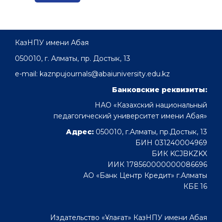
КазНПУ имени Абая
050010, г. Алматы, пр. Достык, 13
e-mail: kaznpujournals@abaiuniversity.edu.kz
Банковские реквизиты:
НАО «Казахский национальный
педагогический университет имени Абая»
Адрес:
050010, г.Алматы, пр.Достык, 13
БИН 031240004969
БИК KCJBKZKX
ИИК 178560000000086696
АО «Банк Центр Кредит» г.Алматы
КБЕ 16
Издательство «Ұлағат» КазНПУ имени Абая