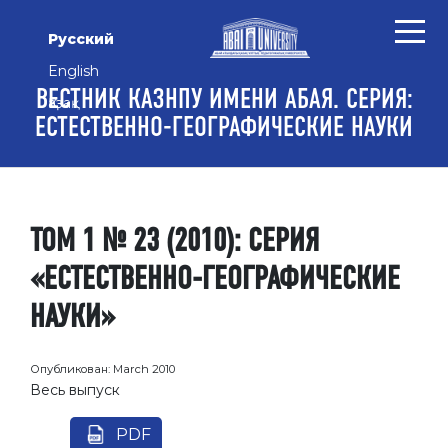
Перейти к основному контенту
Перейти к главному меню навигации
Перейти к нижнему колонтитулу сайта
Русский
English
ВЕСТНИК КАЗНПУ ИМЕНИ АБАЯ. СЕРИЯ:
Қазақ
ЕСТЕСТВЕННО-ГЕОГРАФИЧЕСКИЕ НАУКИ
ТОМ 1 № 23 (2010): СЕРИЯ
«ЕСТЕСТВЕННО-ГЕОГРАФИЧЕСКИЕ
НАУКИ»
Опубликован:
March 2010
Весь выпуск
PDF