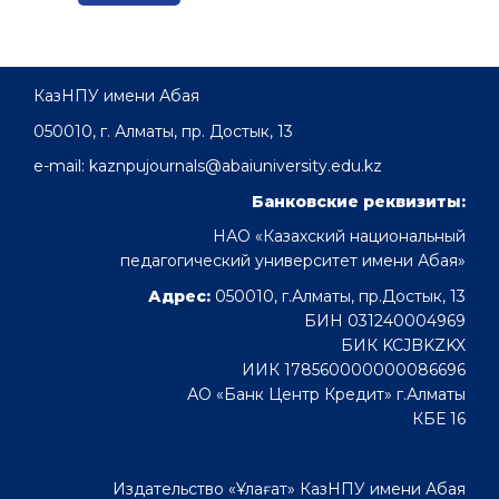
КазНПУ имени Абая
050010, г. Алматы, пр. Достык, 13
e-mail: kaznpujournals@abaiuniversity.edu.kz
Банковские реквизиты:
НАО «Казахский национальный
педагогический университет имени Абая»
Адрес:
050010, г.Алматы, пр.Достык, 13
БИН 031240004969
БИК KCJBKZKX
ИИК 178560000000086696
АО «Банк Центр Кредит» г.Алматы
КБЕ 16
Издательство «Ұлағат» КазНПУ имени Абая