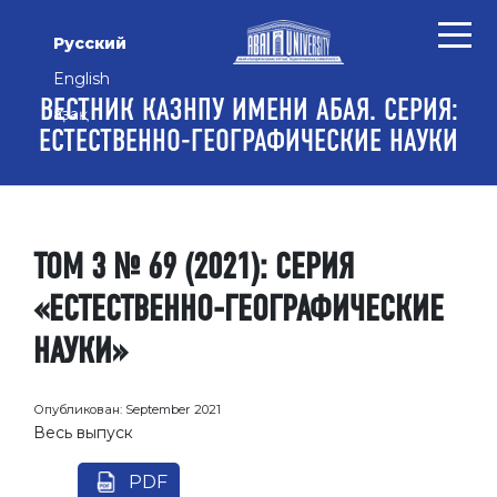
Перейти к основному контенту
Перейти к главному меню навигации
Перейти к нижнему колонтитулу сайта
Русский
English
ВЕСТНИК КАЗНПУ ИМЕНИ АБАЯ. СЕРИЯ:
Қазақ
ЕСТЕСТВЕННО-ГЕОГРАФИЧЕСКИЕ НАУКИ
ТОМ 3 № 69 (2021): СЕРИЯ
«ЕСТЕСТВЕННО-ГЕОГРАФИЧЕСКИЕ
НАУКИ»
Опубликован:
September 2021
Весь выпуск
PDF