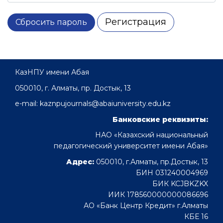
Регистрация
Сбросить пароль
КазНПУ имени Абая
050010, г. Алматы, пр. Достык, 13
e-mail: kaznpujournals@abaiuniversity.edu.kz
Банковские реквизиты:
НАО «Казахский национальный
педагогический университет имени Абая»
Адрес:
050010, г.Алматы, пр.Достык, 13
БИН 031240004969
БИК KCJBKZKX
ИИК 178560000000086696
АО «Банк Центр Кредит» г.Алматы
КБЕ 16