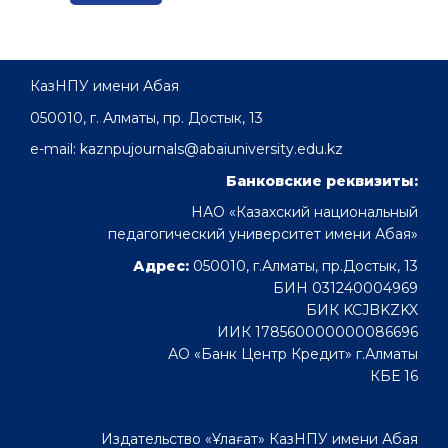
КазНПУ имени Абая
050010, г. Алматы, пр. Достык, 13
e-mail: kaznpujournals@abaiuniversity.edu.kz
Банковские реквизиты:
НАО «Казахский национальный
педагогический университет имени Абая»
Адрес:
050010, г.Алматы, пр.Достык, 13
БИН 031240004969
БИК KCJBKZKX
ИИК 178560000000086696
АО «Банк Центр Кредит» г.Алматы
КБЕ 16
Издательство «Ұлағат» КазНПУ имени Абая