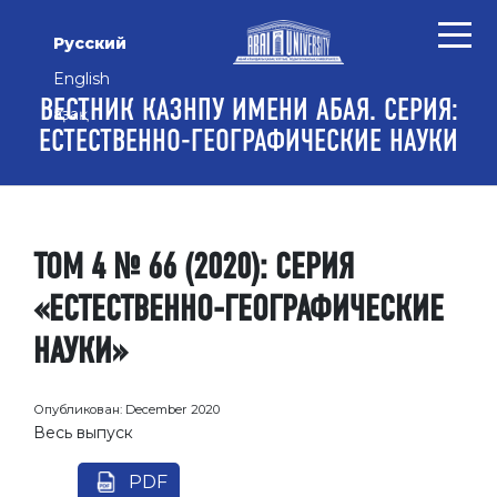
Перейти к основному контенту
Перейти к главному меню навигации
Перейти к нижнему колонтитулу сайта
Русский
English
ВЕСТНИК КАЗНПУ ИМЕНИ АБАЯ. СЕРИЯ:
Қазақ
ЕСТЕСТВЕННО-ГЕОГРАФИЧЕСКИЕ НАУКИ
ТОМ 4 № 66 (2020): СЕРИЯ
«ЕСТЕСТВЕННО-ГЕОГРАФИЧЕСКИЕ
НАУКИ»
Опубликован:
December 2020
Весь выпуск
PDF