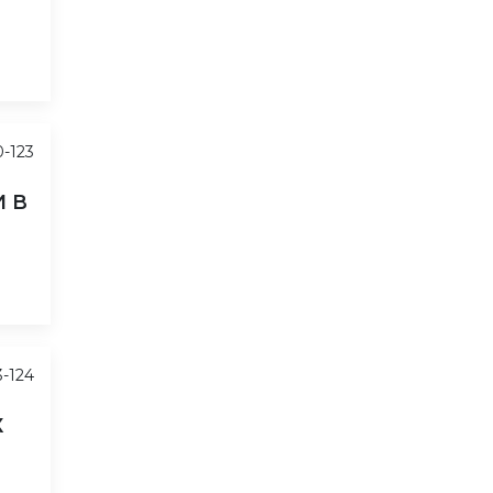
0-123
 В
3-124
Х