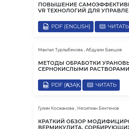
ПОВЫШЕНИЕ САМОЭФФЕКТИВН
VR ТЕХНОЛОГИЙ ДЛЯ УПРАВЛ
PDF (ENGLISH)
ЧИТАТЬ
Макпал Турлыбекова , Абдуали Баешов
МЕТОДЫ ОБРАБОТКИ УРАНОВ
СЕРНОКИСЛЫМИ РАСТВОРАМ
PDF (ҚАЗАҚ)
ЧИТАТЬ
Гулим Косжанова , Несипхан Бектенов
КРАТКИЙ ОБЗОР МОДИФИЦИР
ВЕРМИКУЛИТА, СОРБИРУЮЩИХ