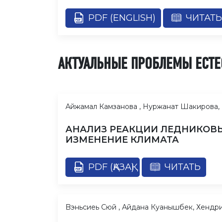
PDF (ENGLISH)
ЧИТАТЬ
АКТУАЛЬНЫЕ ПРОБЛЕМЫ ЕСТЕ
Айжамал Камзанова , Нуржанат Шакирова,
АНАЛИЗ РЕАКЦИИ ЛЕДНИКОВЫ
ИЗМЕНЕНИЕ КЛИМАТА
PDF (ҚАЗАҚ)
ЧИТАТЬ
Bэньсиеь Сюй , Айдана Куанышбек, Хендри