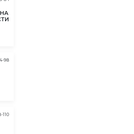
 НА
СТИ
4-98
8-110