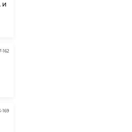
 И
7-162
3-169