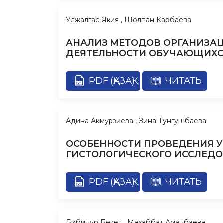
Улжалгас Якия , Шолпан Карбаева
АНАЛИЗ МЕТОДОВ ОРГАНИЗА
ДЕЯТЕЛЬНОСТИ ОБУЧАЮЩИХСЯ
PDF (ҚАЗАҚ)
ЧИТАТЬ
Адина Акмурзиева , Зина Тунгушбаева
ОСОБЕННОСТИ ПРОВЕДЕНИЯ У
ГИСТОЛОГИЧЕСКОГО ИССЛЕД
PDF (ҚАЗАҚ)
ЧИТАТЬ
Бибинур Бекет , Махаббат Аманбаева