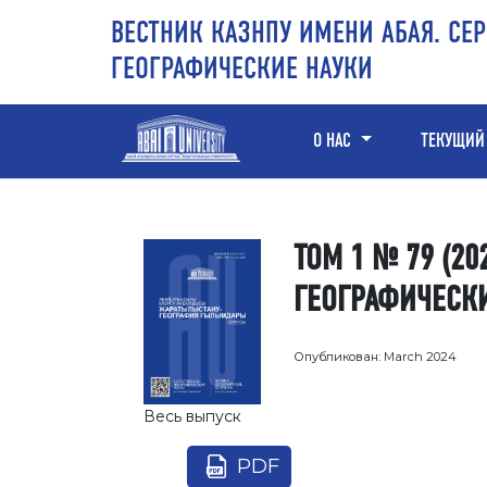
Перейти к основному контенту
Перейти к главному меню навигации
Перейти к нижнему колонтитулу сайта
ВЕСТНИК КАЗНПУ ИМЕНИ АБАЯ. СЕР
ГЕОГРАФИЧЕСКИЕ НАУКИ
О НАС
ТЕКУЩИЙ
ТОМ 1 № 79 (20
ГЕОГРАФИЧЕСК
Опубликован:
March 2024
Весь выпуск
PDF