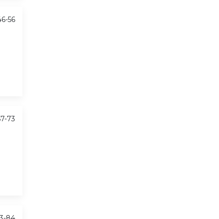
46-56
57-73
3-84