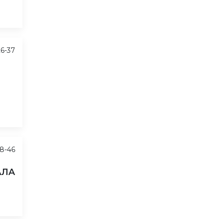
26-37
8-46
АЛА